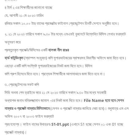
৪ টার্ম ২ এর শিক্ষার্থীদের জানানো যাচ্ছে
যে, আগামী ২১ মে ২০২৩ তারিখ
রবিবার সকাল ১০.০০ টায় তাদের প্রজেক্টের ফাইনাল প্রেজেন্টেশন তিনটি সেশনে অনুষ্ঠিত হবে।
২. ২১ মে ২০২৩ তারিখে সকাল ৯.৩০ টার মধ্যে এমএমই বুকলেটে উল্লেখিত থিসিস লেখার ফরম্যাট
অনুসরণ করে
প্রস্তুতকৃত প্রজেক্ট/থিসিসের একটি
হালকা নীল রঙের
হার্ড বাইন্ডিংকৃত
(স্যাম্পল সংযুক্ত) কপি সুপারভাইজরের স্বাক্ষরসহ বিভাগীয় অফিসে জমা দিতে হবে।
এছাড়া একটি কপি সংশ্লিষ্ট সুপারভাইজরের নিকট জমা দিতে হবে। থিসিস
কপি গ্রুপ হিসেবে দিতে হবে। প্রত্যেক শিক্ষার্থীকে আলাদাভাবে জমা দিতে হবে না।
৩. প্রেজেন্টেশনের সফট কপি
সিডি অথবা পেন ড্রাইভে করে ২১ মে ২০২৩ তারিখে সকাল ৯.৩০ টার মধ্যে সহকারী
অধ্যাপক জনাব মনিরুজ্জামান জামাল -এর নিকট জমা দিতে হবে।
File
Name
হতে হবে সেশন
নাম্বার ও প্রজেক্ট নাম্বার মিলিতভাবে
(সেশন ও প্রজেক্ট নাম্বার জানিয়ে দেয়া হবে)। শুধুমাত্র এম এস
অফিস ২০০৭ বা ২০০৩ ফাইল ফরম্যাট
গ্রহণযোগ্য। ফাইল নামের উদাহরণঃ
S1-01.ppt
(এখানে S1 হচ্ছে সেশন ০১ এবং 01 হচ্ছে
প্রজেক্ট নাম্বার)।