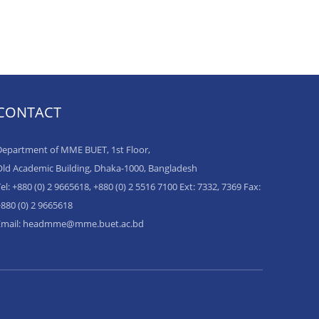
CONTACT
epartment of MME BUET, 1st Floor,
ld Academic Building, Dhaka-1000, Bangladesh
el: +880 (0) 2 9665618, +880 (0) 2 5516 7100 Ext: 7332, 7369 Fax:
880 (0) 2 9665618
Email: headmme@mme.buet.ac.bd