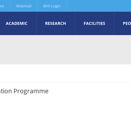
ary
Webmail
BIIS Login
ACADEMIC
RESEARCH
FACILITIES
PEO
nation Programme