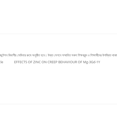
ন্টেশন বিভাগীয় সেমিনার রুমে অনুষ্ঠিত হবে। উক্ত সেশনে সম্মানিত সকল শিক্ষকবৃন্দ ও শিক্ষার্থীদের উপস্থিত থা
3 Thesis Title EFFECTS OF ZINC ON CREEP BEHAVIOUR OF Mg-3Gd-1Y