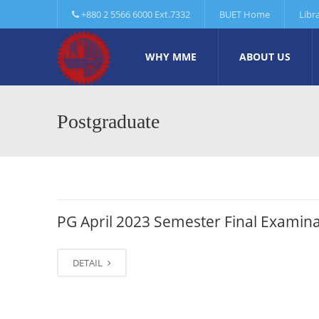
+880 2 5566 6000 Ext.7332
BUET Home
Libr
WHY MME
ABOUT US
Postgraduate
PG April 2023 Semester Final Exami
DETAIL