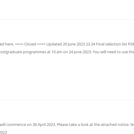
 here. ==== Closed ==== Updated 20 June 2023 23.34 Final selection list PDF
 postgraduate programmes at 10 am on 24 June 2023. You will need to use t
 will commence on 30 April 2023. Please take a look at the attached notice. 
2023