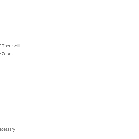
 There will
he Zoom
Necessary